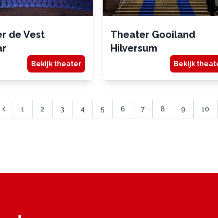
r de Vest
Theater Gooiland
ar
Hilversum
Bekijk theater
Bekijk theat
1
2
3
4
5
6
7
8
9
10