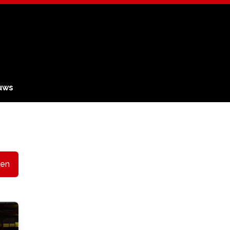
uws
en