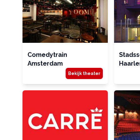
Comedytrain
Stads
Amsterdam
Haarl
Bekijk theater