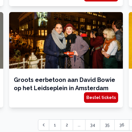
Groots eerbetoon aan David Bowie
op het Leidseplein in Amsterdam
Bestel tickets
1
2
...
34
35
36