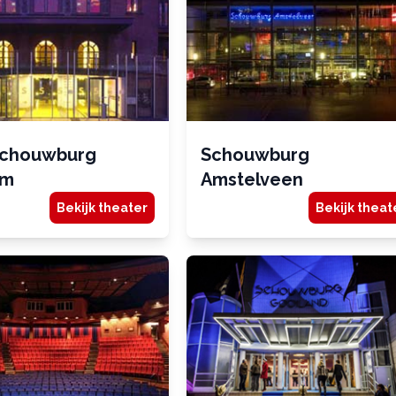
schouwburg
Schouwburg
em
Amstelveen
Bekijk theater
Bekijk theat