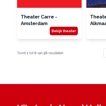
Theater Carre -
Theate
Amsterdam
Alkma
Bekijk theater
Toont
1
tot
6
van
56
resultaten