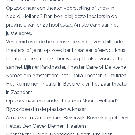
Op zoek naar een theater, voorstelling of show in
Noord-Holland? Dan ben je bij deze theaters in de
provincie van onze hoofdstad Amsterdam aan het
juiste adres.
Verspreid over de hele provincie vind je verschillende
theaters, of je nu op zoek bent naar een sfeervol, knus
theater of een ruime schouwburg. Denk bijvoorbeeld
aan het
Bijlmer Parktheater
,
Theater Carre
of
De Kleine
Komedie
in Amsterdam, het
Thalia Theater
in Ijmuiden,
Het
Kennemer Theater
in Beverwijk en
het Zaantheater
in Zaandam.
Op zoek naar
een ander theater in Noord-Holland
?
Bijvoorbeeld in de plaatsen
Alkmaar
,
Amstelveen
,
Amsterdam
,
Beverwijk
,
Bovenkarspel
,
Den
Helder
,
Den Oever
,
Diemen
,
Haarlem
,
Heemskerk
,
Heiloo
,
Hoofddorp
,
Hoorn
,
IJmuiden
,